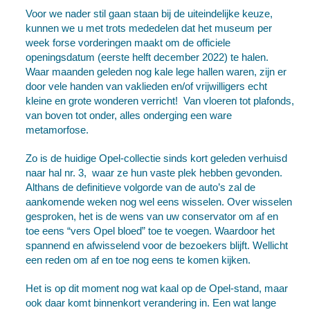
Voor we nader stil gaan staan bij de uiteindelijke keuze,
kunnen we u met trots mededelen dat het museum per
week forse vorderingen maakt om de officiele
openingsdatum (eerste helft december 2022) te halen.
Waar maanden geleden nog kale lege hallen waren, zijn er
door vele handen van vaklieden en/of vrijwilligers echt
kleine en grote wonderen verricht! Van vloeren tot plafonds,
van boven tot onder, alles onderging een ware
metamorfose.
Zo is de huidige Opel-collectie sinds kort geleden verhuisd
naar hal nr. 3, waar ze hun vaste plek hebben gevonden.
Althans de definitieve volgorde van de auto’s zal de
aankomende weken nog wel eens wisselen. Over wisselen
gesproken, het is de wens van uw conservator om af en
toe eens “vers Opel bloed” toe te voegen. Waardoor het
spannend en afwisselend voor de bezoekers blijft. Wellicht
een reden om af en toe nog eens te komen kijken.
Het is op dit moment nog wat kaal op de Opel-stand, maar
ook daar komt binnenkort verandering in. Een wat lange