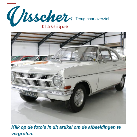
Skip
Open
Close
to
mobile
mobile
content
Terug naar overzicht
menu
menu
Klik op de foto’s in dit artikel om de afbeeldingen te
vergroten.