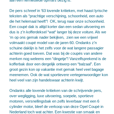
aan een hernieuwde opmars bezig is.
De pers schreef in ’63 lovende kritieken, met haast lyrische
teksten als “prachtige verschijning, schoonheid, een auto
die het helemaal heeft”! OK, terug naar onze schoonheid.
Een coupé dak is altijd korter dan een sedan uitvoering en
dus is z’n kofferdeksel “wat“ langer bij deze voiture. Als we
‘m op ons gemak nader bekijken, zien we een vrijwel
volmaakt coupé model van de jaren 60. Ondanks z’n
schuine daklijn is het zelfs voor de wat langere passagier
achterin goed toeven. Dat was bij de coupés van andere
merken nog weleens een “dingetje”! Vanzelfsprekend is de
kofferbak door een dergelijk ontwerp een “balzaal”. Een
groot gezin kon op vakantie met gemak heel veel bagage
meenemen. Ook de wat sportievere vertegenwoordiger kon
heel veel van zijn handelswaar achterin kwijt.
Ondanks alle lovende kritieken van de schrijvende pers,
over wegligging, luxe uitvoering, soepele, sportieve
motoren, versnellingsbak en zelfs leverbaar met een 6
cylinder motor, bleef de verkoop van deze Opel Coupé in
Nederland toch wat achter. Een kwestie van smaak en