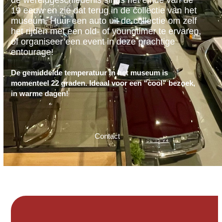
de wereldgeschiedenis sinds het einde van de
19 eeuw en zie dat terug in de collectie van het
museum. Huur een auto uit de collectie om zelf
het rijden met een old- of youngtimer te ervaren,
of organiseer een event in deze prachtige
entourage!
De gemiddelde temperatuur in het museum is
momenteel 22 graden. Ideaal voor een “cool” bezoek,
in warme dagen
!
Contact