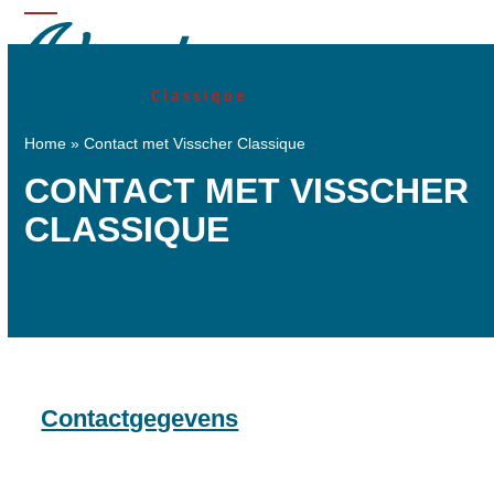
Skip
Open
Close
to
mobile
mobile
content
menu
menu
Home
»
Contact met Visscher Classique
CONTACT MET VISSCHER
CLASSIQUE
Contactgegevens