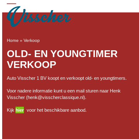
Skip
Open
Close
to
mobile
mobile
content
menu
menu
Home
»
Verkoop
OLD- EN YOUNGTIMER
VERKOOP
Auto Visscher 1 BV koopt en verkoopt old- en youngtimers.
Voor nadere informatie kunt u een mail sturen naar Henk
Visscher (henk@visscherclassique.nl).
Kijk
hier
voor het beschikbare aanbod.