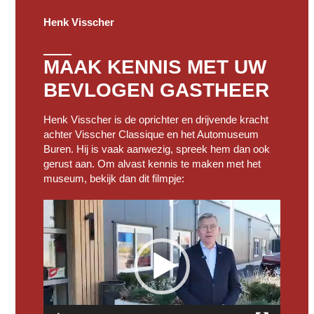
Henk Visscher
MAAK KENNIS MET UW
BEVLOGEN GASTHEER
Henk Visscher is de oprichter en drijvende kracht
achter Visscher Classique en het Automuseum
Buren. Hij is vaak aanwezig, spreek hem dan ook
gerust aan. Om alvast kennis te maken met het
museum, bekijk dan dit filmpje:
Videospeler