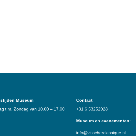
stijden Museum
Contact
g t.m. Zondag van 10.00 – 17.00
+31 6 53252928
Museum en evenementen:
info@visscherclassique.nl