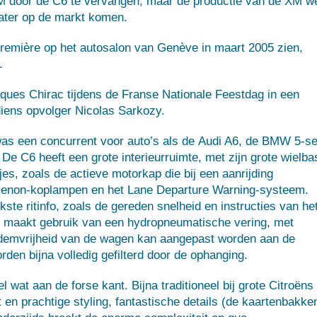
M
door de C6 te vervangen, maar de productie van de XM w
later op de markt komen.
première op het autosalon van Genève in maart 2005 zien,
.
ques Chirac
tijdens de
Franse Nationale Feestdag
in een
diens opvolger
Nicolas Sarkozy
.
as een concurrent voor auto’s als de
Audi A6
, de
BMW 5-se
. De C6 heeft een grote interieurruimte, met zijn grote wielba
jes, zoals de actieve motorkap die bij een aanrijding
xenon-koplampen en het Lane Departure Warning-systeem.
jkste ritinfo, zoals de gereden snelheid en instructies van he
C6 maakt gebruik van een hydropneumatische vering, met
bodemvrijheid van de wagen kan aangepast worden aan de
en bijna volledig gefilterd door de ophanging.
l wat aan de forse kant. Bijna traditioneel bij grote Citroëns
t en prachtige styling, fantastische details (de kaartenbakke