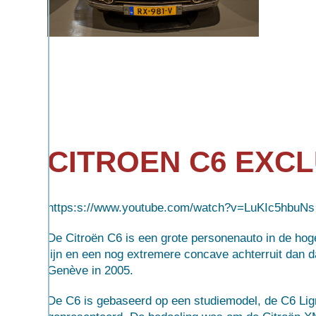
CITROEN C6 EXCL
https:s://www.youtube.com/watch?v=LuKIc5hbuNs
De Citroën C6 is een grote
personenauto
in de
hog
lijn en een nog extremere concave achterruit dan
Genève
in 2005.
De C6 is gebaseerd op een
studiemodel
, de
C6 Li