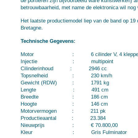
de portieren zijn bijvoorbeeld ware kunstwerken) a
betrouwbaarheid, met name de elektronica wil nog
Het laatste productiemodel liep van de band op 19
Bretagne
.
Technische Gegevens:
Motor : 6 cilinder V, 4 kleppen per ci
Injectie : multipoint
Cilinderinhoud : 2946 cc
Topsnelheid : 230 km/h
Gewicht (RDW) : 1791 kg
Lengte : 491 cm
Breedte : 186 cm
Hoogte : 146 cm
Motorvermogen : 211 pk
Productieaantal : 23.384
Nieuwprijs : € 70.800,00
Kleur : Gris Fulminator