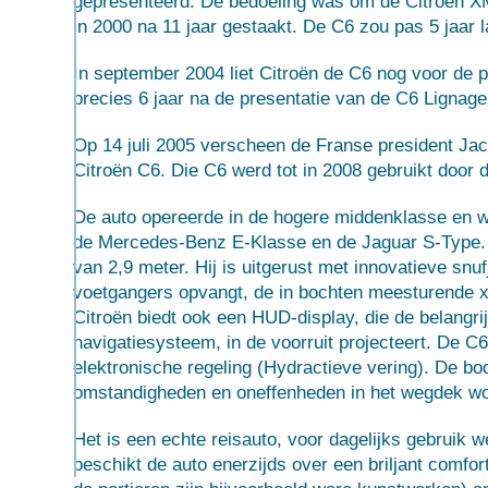
gepresenteerd. De bedoeling was om de
Citroën X
in 2000 na 11 jaar gestaakt. De C6 zou pas 5 jaar 
In september 2004 liet Citroën de C6 nog voor de 
precies 6 jaar na de presentatie van de C6 Lignage
Op
14 juli
2005 verscheen de Franse
president
Jac
Citroën C6. Die C6 werd tot in 2008 gebruikt door 
De auto opereerde in de hogere middenklasse en w
de
Mercedes-Benz E-Klasse
en de
Jaguar S-Type
van 2,9 meter. Hij is uitgerust met innovatieve snuf
voetgangers opvangt, de in bochten meesturende 
Citroën biedt ook een
HUD
-display, die de belangri
navigatiesysteem, in de voorruit projecteert. De 
elektronische regeling (Hydractieve vering). De 
omstandigheden en oneffenheden in het wegdek word
Het is een echte reisauto, voor dagelijks gebruik we
beschikt de auto enerzijds over een briljant comfor