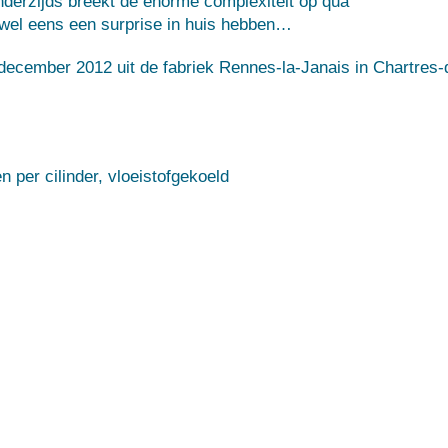
nderzijds breekt de enorme complexiteit op qua
 wel eens een surprise in huis hebben…
 december 2012 uit de fabriek
Rennes-la-Janais
in
Chartres-
linder, vloeistofgekoeld