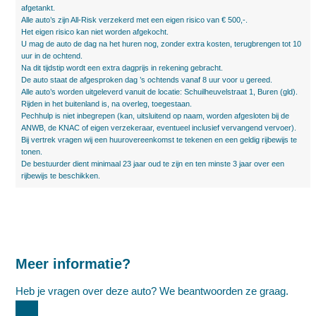
afgetankt.
Alle auto’s zijn All-Risk verzekerd met een eigen risico van € 500,-.
Het eigen risico kan niet worden afgekocht.
U mag de auto de dag na het huren nog, zonder extra kosten, terugbrengen tot 10
uur in de ochtend.
Na dit tijdstip wordt een extra dagprijs in rekening gebracht.
De auto staat de afgesproken dag ’s ochtends vanaf 8 uur voor u gereed.
Alle auto’s worden uitgeleverd vanuit de locatie: Schuilheuvelstraat 1, Buren (gld).
Rijden in het buitenland is, na overleg, toegestaan.
Pechhulp is niet inbegrepen (kan, uitsluitend op naam, worden afgesloten bij de
ANWB, de KNAC of eigen verzekeraar, eventueel inclusief vervangend vervoer).
Bij vertrek vragen wij een huurovereenkomst te tekenen en een geldig rijbewijs te
tonen.
De bestuurder dient minimaal 23 jaar oud te zijn en ten minste 3 jaar over een
rijbewijs te beschikken.
Meer informatie?
Heb je vragen over deze auto? We beantwoorden ze graag.