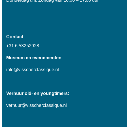
Donderdag t.m. Zondag van 10.00 – 17.00 uur
Contact
+31 6 53252928
Museum en evenementen:
info@visscherclassique.nl
Verhuur old- en youngtimers:
verhuur@visscherclassique.nl