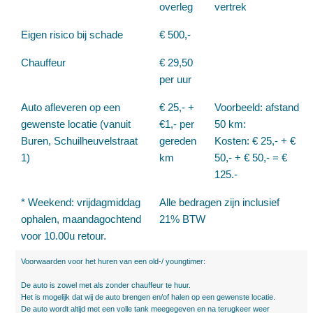
overleg
vertrek
Eigen risico bij schade
€ 500,-
Chauffeur
€ 29,50
per uur
Auto afleveren op een
€ 25,- +
Voorbeeld: afstand
gewenste locatie (vanuit
€1,- per
50 km:
Buren, Schuilheuvelstraat
gereden
Kosten: € 25,- + €
1)
km
50,- + € 50,- = €
125.-
* Weekend: vrijdagmiddag
Alle bedragen zijn inclusief
ophalen, maandagochtend
21% BTW
voor 10.00u retour.
Voorwaarden voor het huren van een old-/ youngtimer:
De auto is zowel met als zonder chauffeur te huur.
Het is mogelijk dat wij de auto brengen en/of halen op een gewenste locatie.
De auto wordt altijd met een volle tank meegegeven en na terugkeer weer