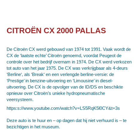
CITROËN CX 2000 PALLAS
De Citroën CX werd gebouwd van
1974
tot
1991
. Vaak wordt de
CX de ‘laatste echte’ Citroën genoemd, voordat
Peugeot
de
controle over het bedrijf overnam in 1974. De CX werd verkozen
tot
auto van het jaar
1975. De CX was verkrijgbaar als 4-deurs
‘
Berline
‘, als ‘
Break
‘ en een verlengde berline-versie: de
‘Prestige’ in benzine-uitvoering en ‘Limousine’ in diesel-
uitvoering. De CX is de opvolger van de
ID/DS
en beschikte
opnieuw over Citroën’s unieke hydropneumatische
veersysteem.
https:s://www.youtube.com/watch?v=LS5RqK5l0CY&t=3s
Deze auto is te huur en – op dagen dat hij niet verhuurd is – te
bezichtigen in het museum.