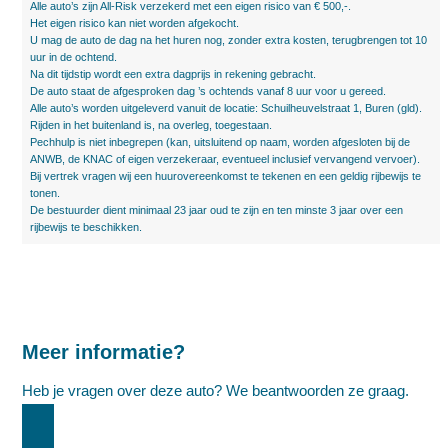
Alle auto’s zijn All-Risk verzekerd met een eigen risico van € 500,-.
Het eigen risico kan niet worden afgekocht.
U mag de auto de dag na het huren nog, zonder extra kosten, terugbrengen tot 10
uur in de ochtend.
Na dit tijdstip wordt een extra dagprijs in rekening gebracht.
De auto staat de afgesproken dag ’s ochtends vanaf 8 uur voor u gereed.
Alle auto’s worden uitgeleverd vanuit de locatie: Schuilheuvelstraat 1, Buren (gld).
Rijden in het buitenland is, na overleg, toegestaan.
Pechhulp is niet inbegrepen (kan, uitsluitend op naam, worden afgesloten bij de
ANWB, de KNAC of eigen verzekeraar, eventueel inclusief vervangend vervoer).
Bij vertrek vragen wij een huurovereenkomst te tekenen en een geldig rijbewijs te
tonen.
De bestuurder dient minimaal 23 jaar oud te zijn en ten minste 3 jaar over een
rijbewijs te beschikken.
Meer informatie?
Heb je vragen over deze auto? We beantwoorden ze graag.
MEER INFORMATIE AANVRAGEN