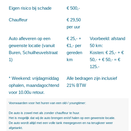
Eigen risico bij schade
€ 500,-
Chauffeur
€ 29,50
per uur
Auto afleveren op een
€ 25,- +
Voorbeeld: afstand
gewenste locatie (vanuit
€1,- per
50 km:
Buren, Schuilheuvelstraat
gereden
Kosten: € 25,- + €
1)
km
50,- + € 50,- = €
125.-
* Weekend: vrijdagmiddag
Alle bedragen zijn inclusief
ophalen, maandagochtend
21% BTW
voor 10.00u retour.
Voorwaarden voor het huren van een old-/ youngtimer:
De auto is zowel met als zonder chauffeur te huur.
Het is mogelijk dat wij de auto brengen en/of halen op een gewenste locatie.
De auto wordt altijd met een volle tank meegegeven en na terugkeer weer
afgetankt.