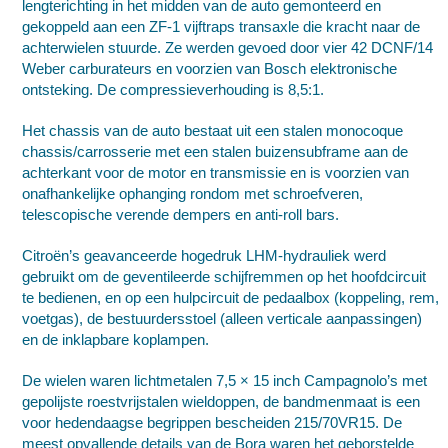
lengterichting
in het midden van de auto gemonteerd en
gekoppeld aan een
ZF-1
vijftraps transaxle die kracht naar de
achterwielen stuurde. Ze werden gevoed door vier 42 DCNF/14
Weber carburateurs
en voorzien van
Bosch
elektronische
ontsteking. De compressieverhouding is 8,5:1.
Het chassis van de auto bestaat uit een stalen
monocoque
chassis/carrosserie met een stalen buizensubframe aan de
achterkant voor de motor en transmissie en is voorzien van
onafhankelijke ophanging rondom met schroefveren,
telescopische verende dempers en anti-roll bars.
Citroën’s geavanceerde hogedruk LHM-hydrauliek werd
gebruikt om de geventileerde schijfremmen op het hoofdcircuit
te bedienen, en op een hulpcircuit de pedaalbox (koppeling, rem,
voetgas), de bestuurdersstoel (alleen verticale aanpassingen)
en de inklapbare koplampen.
De wielen waren lichtmetalen 7,5 × 15 inch
Campagnolo
’s met
gepolijste roestvrijstalen wieldoppen, de bandmenmaat is een
voor hedendaagse begrippen bescheiden 215/70VR15. De
meest opvallende details van de Bora waren het geborstelde