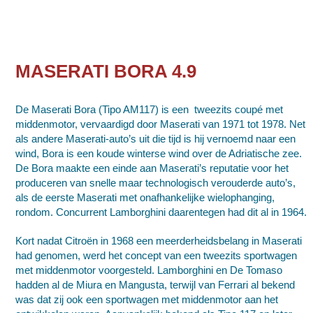
MASERATI BORA 4.9
De Maserati Bora (Tipo AM117) is een tweezits
coupé
met
middenmotor
, vervaardigd door
Maserati
van 1971 tot 1978. Net
als andere Maserati-auto’s uit die tijd is hij vernoemd naar een
wind,
Bora
is een koude winterse wind over de Adriatische zee.
De Bora maakte een einde aan Maserati’s reputatie voor het
produceren van snelle maar technologisch verouderde auto’s,
als de eerste Maserati met
onafhankelijke wielophanging
,
rondom. Concurrent Lamborghini daarentegen had dit al in 1964.
Kort nadat
Citroën
in 1968 een meerderheidsbelang in Maserati
had genomen, werd het concept van een tweezits sportwagen
met middenmotor voorgesteld.
Lamborghini
en
De Tomaso
hadden al de
Miura
en
Mangusta
, terwijl van
Ferrari
al bekend
was dat zij ook een sportwagen met middenmotor aan het