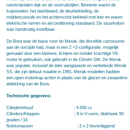
roestvrijstalen dak en de voorruitstijlen. Binnenin waren de
kuipstoelen, het dashboard, de deurbekleding, de
middenconsole en het achterschot bekleed met leer en waren
elektrische ramen en airconditioning standaard. De stuurkolom
was handmatig instelbaar.
De Bora was de basis voor de
Merak
, die dezelfde carrosserie
aan de oorzijde had, maar in een 2 +2-configuratie, mogelijk
gemaakt door een kleinere, lichtere en minder krachtige
V6-
motor
te gebruiken, ook gebruikt in de
Citroën SM
. De Merak
was populair, inclusief de later aangepaste en verbeterde Merak
SS, die zijn debuut maakte in 1981. Merak-modellen hadden
een open motorkap achter in plaats van de glazen en zwaardere
afdekking van de Bora.
Technische gegevens:
Cilinderinhoud : 4.930 cc
Cilinders/Kleppen : 8 in V-vorm, blokhoek 90
graden / 16
Nokkenassen : 2 x 2 bovenliggend