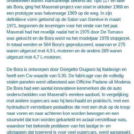
ontwikkelen waren. Aanvankelijk bekend als Tipo 117 en later
als Bora, ging het Maserati-project van start in oktober 1968 en
een prototype was halverwege 1969 op de weg. In zijn
definitieve vorm getoond op de
Salon van Genève
in maart
1971, begonnen de leveringen voor het einde van het jaar.
Maserati had het moeilijk nadat het in 1975 door
De Tomaso
was gekocht en de Bora werd na het modeljaar 1978 stopgezet.
In totaal werden er 564 Bora’s geproduceerd, waarvan er 275
waren uitgerust met 4,9 L-motoren en de andere 289 waren
uitgerust met 4,7 L-motoren.
De Bora is ontworpen door
Giorgetto Giugiaro
bij
Italdesign
en
heeft een Cw-waarde van 0,30. De fabricage van de volledig
stalen panelen werd uitbesteed aan Officine Padane uit
Modena
.
De Bora had een aantal innovatieve kenmerken die de auto
onderscheidden van Maserati’s eerdere aanbod. In vergelijking
met andere
supercars
was hij beschaafd en praktisch, met een
hydraulisch verstelbare pedaalbox die met een druk op de knop
naar voren en naar achteren kon worden bewogen en een
stuurwiel
dat kon worden gekanteld en axiaal verstelbaar was,
waardoor het bekende probleem van het lastige in- en
uitstappen dat typerend is voor veel supercars, werd aangepakt.