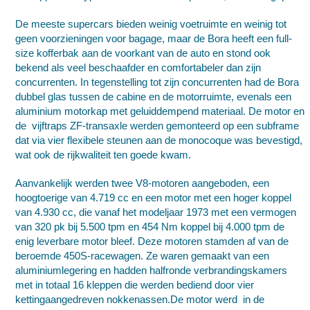
De meeste supercars bieden weinig voetruimte en weinig tot
geen voorzieningen voor bagage, maar de Bora heeft een full-
size kofferbak aan de voorkant van de auto en stond ook
bekend als veel beschaafder en comfortabeler dan zijn
concurrenten. In tegenstelling tot zijn concurrenten had de Bora
dubbel glas tussen de cabine en de motorruimte, evenals een
aluminium motorkap met geluiddempend materiaal. De motor en
de vijftraps ZF-transaxle werden gemonteerd op een subframe
dat via vier flexibele steunen aan de monocoque was bevestigd,
wat ook de rijkwaliteit ten goede kwam.
Aanvankelijk werden twee V8-motoren aangeboden, een
hoogtoerige van 4.719 cc en een motor met een hoger koppel
van 4.930 cc, die vanaf het modeljaar 1973 met een vermogen
van 320 pk bij 5.500 tpm en 454 Nm koppel bij 4.000 tpm de
enig leverbare motor bleef. Deze motoren stamden af van de
beroemde
450S-racewagen
. Ze waren gemaakt van een
aluminiumlegering en hadden
halfronde
verbrandingskamers
met in totaal 16 kleppen die werden bediend door vier
kettingaangedreven nokkenassen.De motor werd in de