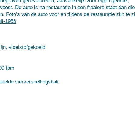
odegraven gerestaureerd, aanvankelijk voor eigen gebruik,
weest. De auto is na restauratie in een fraaiere staat dan die
 Foto’s van de auto voor en tijdens de restauratie zijn te z
if-1956
eistofgekoeld
 tpm
erversnellingsbak