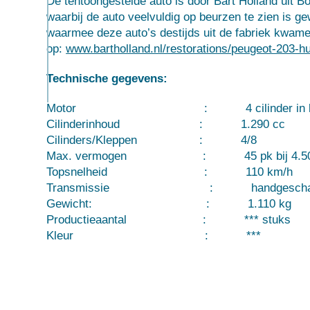
De tentoongestelde auto is door Bart Holland uit B
waarbij de auto veelvuldig op beurzen te zien is ge
waarmee deze auto’s destijds uit de fabriek kwamen.
op:
www.bartholland.nl/restorations/peugeot-203-hu
Technische gegevens:
Motor : 4 cilinder in lijn, vlo
Cilinderinhoud : 1.290 cc
Cilinders/Kleppen : 4/8
Max. vermogen : 45 pk bij 4.500
Topsnelheid : 110 km/h
Transmissie : handgeschakelde vi
Gewicht: : 1.110 kg
Productieaantal : *** stuks
Kleur : ***