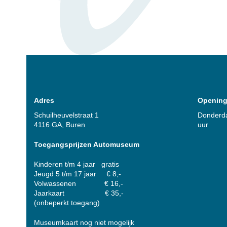
Adres
Opening
Schuilheuvelstraat 1
Donderda
4116 GA, Buren
uur
Toegangsprijzen Automuseum
Kinderen t/m 4 jaar gratis
Jeugd 5 t/m 17 jaar € 8,-
Volwassenen € 16,-
Jaarkaart € 35,-
(onbeperkt toegang)
Museumkaart nog niet mogelijk