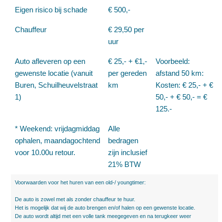
Eigen risico bij schade
€ 500,-
Chauffeur
€ 29,50 per
uur
Auto afleveren op een
€ 25,- + €1,-
Voorbeeld:
gewenste locatie (vanuit
per gereden
afstand 50 km:
Buren, Schuilheuvelstraat
km
Kosten: € 25,- + €
1)
50,- + € 50,- = €
125.-
* Weekend: vrijdagmiddag
Alle
ophalen, maandagochtend
bedragen
voor 10.00u retour.
zijn inclusief
21% BTW
Voorwaarden voor het huren van een old-/ youngtimer:
De auto is zowel met als zonder chauffeur te huur.
Het is mogelijk dat wij de auto brengen en/of halen op een gewenste locatie.
De auto wordt altijd met een volle tank meegegeven en na terugkeer weer