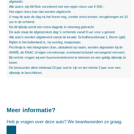
afgetankt.
Alle auto’s zijn All-Risk verzekerd met een eigen risico van € 500,-.
Het eigen risico kan niet worden afgekocht.
U mag de auto de dag na het huren nog, zonder extra kosten, terugbrengen tot 10
uur in de ochtend.
Na dit tijdstip wordt een extra dagprijs in rekening gebracht.
De auto staat de afgesproken dag ’s ochtends vanaf 8 uur voor u gereed.
Alle auto’s worden uitgeleverd vanuit de locatie: Schuilheuvelstraat 1, Buren (gld).
Rijden in het buitenland is, na overleg, toegestaan.
Pechhulp is niet inbegrepen (kan, uitsluitend op naam, worden afgesloten bij de
ANWB, de KNAC of eigen verzekeraar, eventueel inclusief vervangend vervoer).
Bij vertrek vragen wij een huurovereenkomst te tekenen en een geldig rijbewijs te
tonen.
De bestuurder dient minimaal 23 jaar oud te zijn en ten minste 3 jaar over een
rijbewijs te beschikken.
Meer informatie?
Heb je vragen over deze auto? We beantwoorden ze graag.