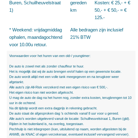
Buren, Schuilheuvelstraat
gereden
Kosten: € 25,- + €
1)
km
50,- + € 50,- = €
125.-
* Weekend: vrijdagmiddag
Alle bedragen zijn inclusief
ophalen, maandagochtend
21% BTW
voor 10.00u retour.
Voorwaarden voor het huren van een old-/ youngtimer:
De auto is zowel met als zonder chauffeur te huur.
Het is mogelijk dat wij de auto brengen en/of halen op een gewenste locatie.
De auto wordt altijd met een volle tank meegegeven en na terugkeer weer
afgetankt.
Alle auto’s zijn All-Risk verzekerd met een eigen risico van € 500,-.
Het eigen risico kan niet worden afgekocht.
U mag de auto de dag na het huren nog, zonder extra kosten, terugbrengen tot 10
uur in de ochtend.
Na dit tijdstip wordt een extra dagprijs in rekening gebracht.
De auto staat de afgesproken dag ’s ochtends vanaf 8 uur voor u gereed.
Alle auto’s worden uitgeleverd vanuit de locatie: Schuilheuvelstraat 1, Buren (gld).
Rijden in het buitenland is, na overleg, toegestaan.
Pechhulp is niet inbegrepen (kan, uitsluitend op naam, worden afgesloten bij de
ANWB, de KNAC of eigen verzekeraar, eventueel inclusief vervangend vervoer).