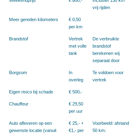
Weekendprijs*
€ 800,-
Inclusief 150 km
vrij rijden
Meer gereden kilometers
€ 0,50
per km
Brandstof
Vertrek
De verbruikte
met volle
brandstof
tank
berekenen wij
separaat door
Borgsom
In
Te voldoen voor
overleg
vertrek
Eigen risico bij schade
€ 500,-
Chauffeur
€ 29,50
per uur
Auto afleveren op een
€ 25,- +
Voorbeeld: afstand
gewenste locatie (vanuit
€1,- per
50 km: